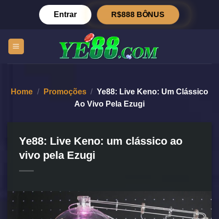
Skip
R$888 BÔNUS
Entrar
to
content
Home
/
Promoções
/
Ye88: Live Keno: Um Clássico
Ao Vivo Pela Ezugi
Ye88: Live Keno: um clássico ao
vivo pela Ezugi