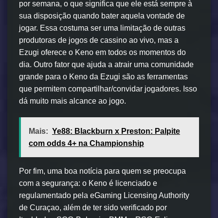
por semana, o que significa que ele está sempre à
sua disposição quando bater aquela vontade de
jogar. Essa costuma ser uma limitação de outras
produtoras de jogos de cassino ao vivo, mas a
Ezugi oferece o Keno em todos os momentos do
dia. Outro fator que ajuda a atrair uma comunidade
grande para o Keno da Ezugi são as ferramentas
que permitem compartilhar/convidar jogadores. Isso
dá muito mais alcance ao jogo.
Mais:
Ye88: Blackburn x Preston: Palpite
com odds 4+ na Championship
Por fim, uma boa notícia para quem se preocupa
com a segurança: o Keno é licenciado e
regulamentado pela eGaming Licensing Authority
de Curaçao, além de ter sido verificado por