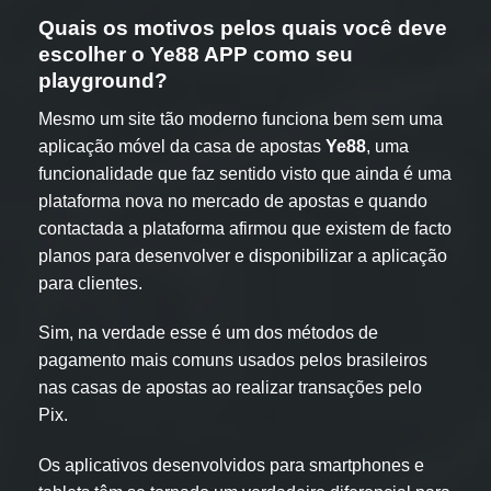
Quais os motivos pelos quais você deve
escolher o Ye88 APP como seu
playground?
Mesmo um site tão moderno funciona bem sem uma
aplicação móvel da casa de apostas
Ye88
, uma
funcionalidade que faz sentido visto que ainda é uma
plataforma nova no mercado de apostas e quando
contactada a plataforma afirmou que existem de facto
planos para desenvolver e disponibilizar a aplicação
para clientes.
Sim, na verdade esse é um dos métodos de
pagamento mais comuns usados ​​pelos brasileiros
nas casas de apostas ao realizar transações pelo
Pix.
Os aplicativos desenvolvidos para smartphones e