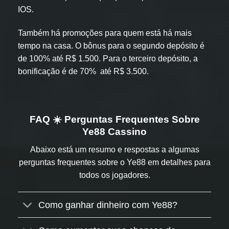
IOS.
Também há promoções para quem está há mais
tempo na casa. O bônus para o segundo depósito é
de 100% até R$ 1.500. Para o terceiro depósito, a
bonificação é de 70% até R$ 3.500.
FAQ ☀️ Perguntas Frequentes Sobre
Ye88 Cassino
Abaixo está um resumo e respostas a algumas
perguntas frequentes sobre o Ye88 em detalhes para
todos os jogadores.
Como ganhar dinheiro com Ye88?