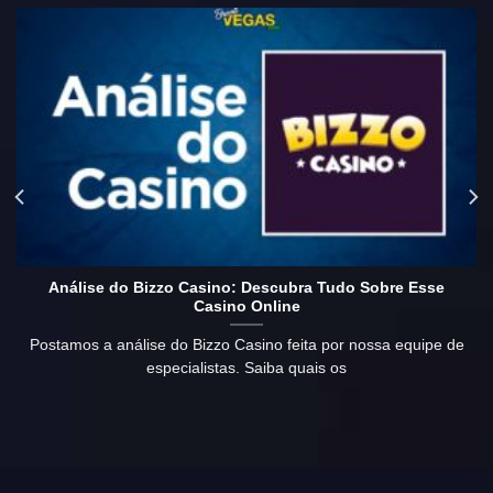
Análise do Bizzo Casino: Descubra Tudo Sobre Esse
Casino Online
Postamos a análise do Bizzo Casino feita por nossa equipe de
especialistas. Saiba quais os