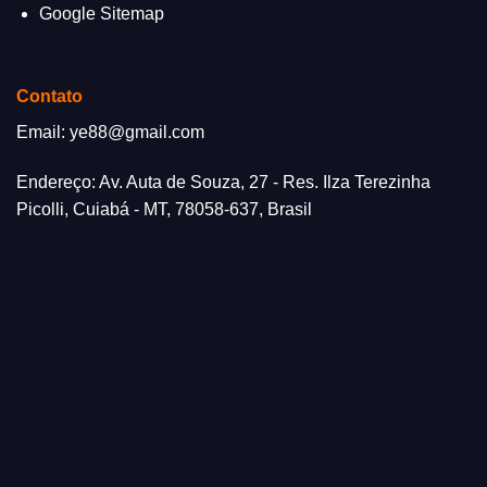
Google Sitemap
Contato
Email:
ye88@gmail.com
Endereço: Av. Auta de Souza, 27 - Res. Ilza Terezinha
Picolli, Cuiabá - MT, 78058-637, Brasil