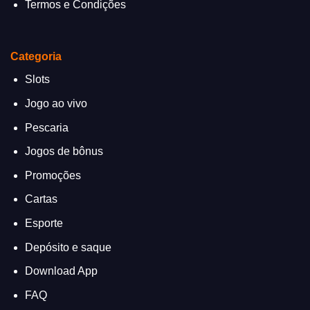
Termos e Condições
Categoria
Slots
Jogo ao vivo
Pescaria
Jogos de bônus
Promoções
Cartas
Esporte
Depósito e saque
Download App
FAQ