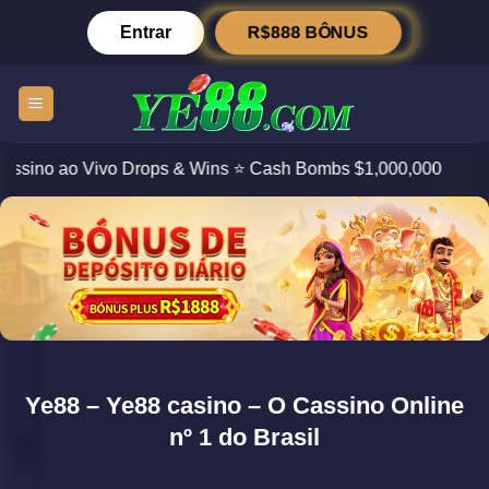
Skip
R$888 BÔNUS
Entrar
to
content
Vivo Drops & Wins
⭐ Cash Bombs $1,000,000
Ye88
– Ye88 casino – O Cassino Online
nº 1 do Brasil