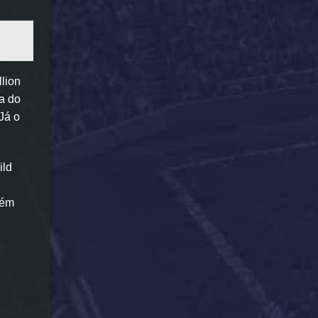
lion
a do
Já o
ild
lém