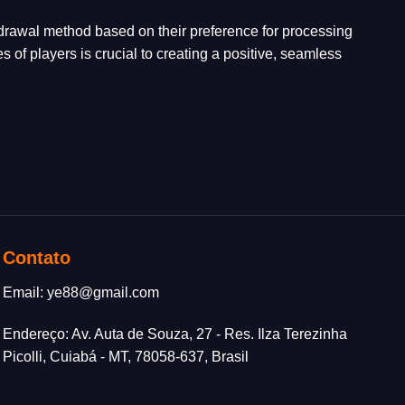
thdrawal method based on their preference for processing
 of players is crucial to creating a positive, seamless
Contato
Email:
ye88@gmail.com
Endereço: Av. Auta de Souza, 27 - Res. Ilza Terezinha
Picolli, Cuiabá - MT, 78058-637, Brasil