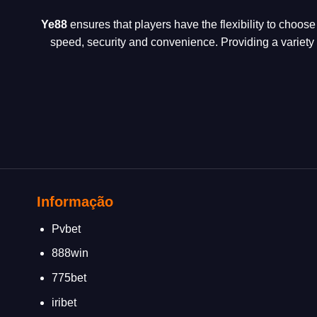
Ye88
ensures that players have the flexibility to choo
speed, security and convenience. Providing a variety o
Informação
Pvbet
888win
775bet
iribet