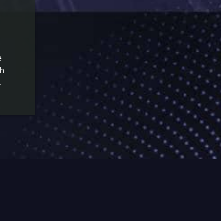
e
th
.