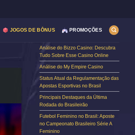
POSTS RECENTES
JOGOS DE BÔNUS
PROMOÇÕES
Análise do Bizzo Casino: Descubra
Tudo Sobre Esse Casino Online
Análise do My Empire Casino
Status Atual da Regulamentação das
Apostas Esportivas no Brasil
Principais Destaques da Última
Rodada do Brasileirão
Futebol Feminino no Brasil: Aposte
no Campeonato Brasileiro Série A
Feminino