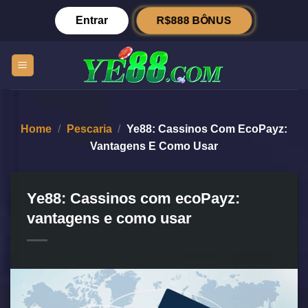
Skip
R$888 BÔNUS
Entrar
to
content
Home
/
Pescaria
/
Ye88: Cassinos Com EcoPayz:
Vantagens E Como Usar
Ye88: Cassinos com ecoPayz:
vantagens e como usar