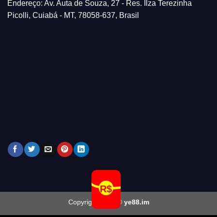
Endereço: Av. Auta de Souza, 27 - Res. Ilza Terezinha
Picolli, Cuiabá - MT, 78058-637, Brasil
Copyright 2026 ©
ye88.im