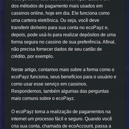
dos métodos de pagamento mais usados em
cassinos online, hoje em dia. Ele funciona como
uma carteira eletrônica. Ou seja, você deve
transferir dinheiro para sua conta no ecoPayz e,
depois, pode usá-lo para realizar depósitos de uma
forma segura no cassino de sua preferência. Afinal,
não precisa fornecer dados de seu cartão de
crédito, por exemplo.
Neste artigo, contamos mais sobre a forma como o
ecoPayz funciona, seus benefícios para o usuário e
como usar esse serviço em cassinos.
Respondemos, também algumas das perguntas
mais comuns sobre o ecoPayz.
O ecoPayz torna a realização de pagamentos na
internet um processo fácil e seguro. Quando você
cria sua conta, chamada de ecoAccount, passa a