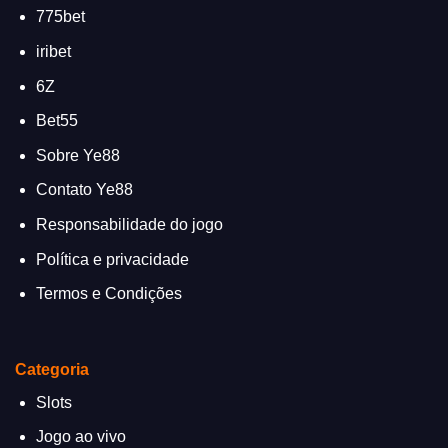
775bet
iribet
6Z
Bet55
Sobre Ye88
Contato Ye88
Responsabilidade do jogo
Política e privacidade
Termos e Condições
Categoria
Slots
Jogo ao vivo