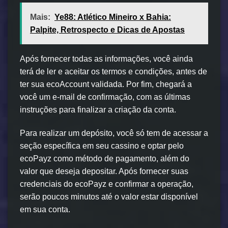
Mais:
Ye88: Atlético Mineiro x Bahia:
Palpite, Retrospecto e Dicas de Apostas
Após fornecer todas as informações, você ainda
terá de ler e aceitar os termos e condições, antes de
ter sua ecoAccount validada. Por fim, chegará a
você um e-mail de confirmação, com as últimas
instruções para finalizar a criação da conta.
Para realizar um depósito, você só tem de acessar a
seção específica em seu cassino e optar pelo
ecoPayz como método de pagamento, além do
valor que deseja depositar. Após fornecer suas
credenciais do ecoPayz e confirmar a operação,
serão poucos minutos até o valor estar disponível
em sua conta.