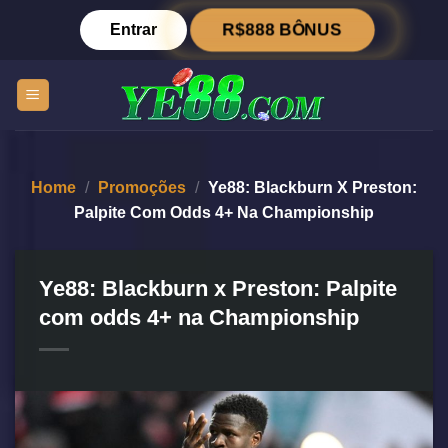
Skip
R$888 BÔNUS
Entrar
to
content
Home
/
Promoções
/
Ye88: Blackburn X Preston:
Palpite Com Odds 4+ Na Championship
Ye88: Blackburn x Preston: Palpite
com odds 4+ na Championship