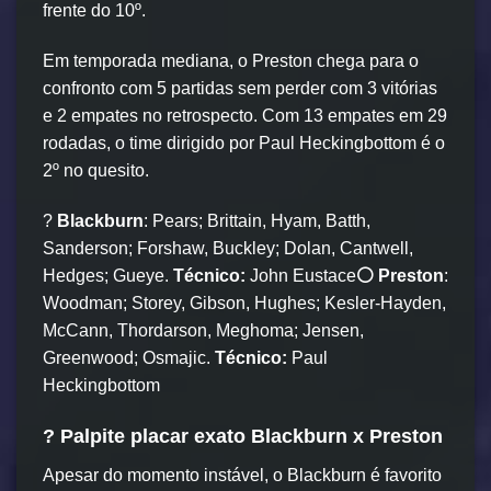
frente do 10º.
Em temporada mediana, o Preston chega para o
confronto com 5 partidas sem perder com 3 vitórias
e 2 empates no retrospecto. Com 13 empates em 29
rodadas, o time dirigido por Paul Heckingbottom é o
2º no quesito.
?
Blackburn
: Pears; Brittain, Hyam, Batth,
Sanderson; Forshaw, Buckley; Dolan, Cantwell,
Hedges; Gueye.
Técnico:
John Eustace
⚪ Preston
:
Woodman; Storey, Gibson, Hughes; Kesler-Hayden,
McCann, Thordarson, Meghoma; Jensen,
Greenwood; Osmajic.
Técnico:
Paul
Heckingbottom
? Palpite placar exato Blackburn x Preston
Apesar do momento instável, o Blackburn é favorito