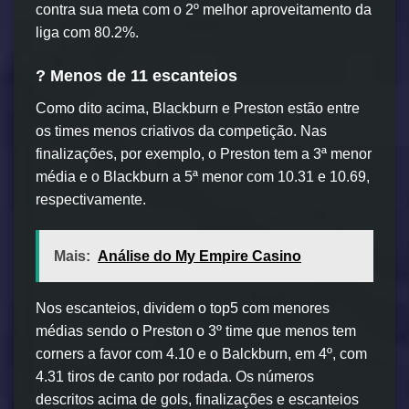
contra sua meta com o 2º melhor aproveitamento da
liga com 80.2%.
? Menos de 11 escanteios
Como dito acima, Blackburn e Preston estão entre
os times menos criativos da competição. Nas
finalizações, por exemplo, o Preston tem a 3ª menor
média e o Blackburn a 5ª menor com 10.31 e 10.69,
respectivamente.
Mais:
Análise do My Empire Casino
Nos escanteios, dividem o top5 com menores
médias sendo o Preston o 3º time que menos tem
corners a favor com 4.10 e o Balckburn, em 4º, com
4.31 tiros de canto por rodada. Os números
descritos acima de gols, finalizações e escanteios