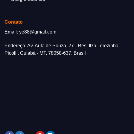
Contato
Email:
ye88@gmail.com
Endereço: Av. Auta de Souza, 27 - Res. Ilza Terezinha
Picolli, Cuiabá - MT, 78058-637, Brasil