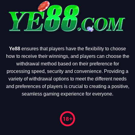
Ye88
ensures that players have the flexibility to choose
how to receive their winnings, and players can choose the
withdrawal method based on their preference for
processing speed, security and convenience. Providing a
variety of withdrawal options to meet the different needs
and preferences of players is crucial to creating a positive,
seamless gaming experience for everyone.