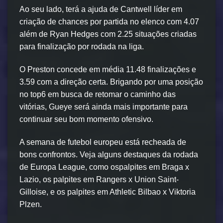
Ao seu lado, terá a ajuda de Cantwell líder em
criação de chances por partida no elenco com 4.07
além de Ryan Hedges com 2.25 situações criadas
para finalização por rodada na liga.
O Preston concede em média 11.48 finalizações e
3.59 com a direção certa. Brigando por uma posição
no top6 em busca de retomar o caminho das
vitórias, Gueye será ainda mais importante para
continuar seu bom momento ofensivo.
A semana de futebol europeu está recheada de
bons confrontos. Veja alguns destaques da rodada
de Europa League, como ospalpites em Braga x
Lazio, os palpites em Rangers x Union Saint-
Gilloise, e os palpites em Athletic Bilbao x Viktoria
Plzen.